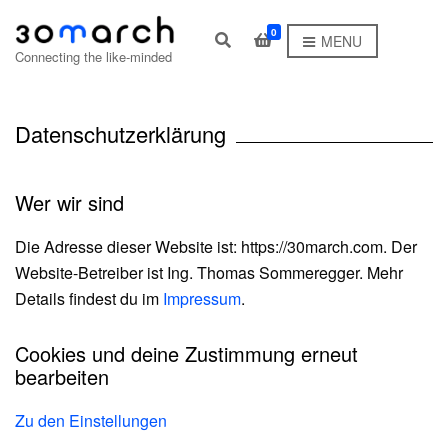
0
E
MENU
x
Connecting the like-minded
p
a
n
d
Datenschutzerklärung
s
e
a
r
Wer wir sind
c
h
f
Die Adresse dieser Website ist: https://30march.com. Der
o
Website-Betreiber ist Ing. Thomas Sommeregger. Mehr
r
m
Details findest du im
Impressum
.
Cookies und deine Zustimmung erneut
bearbeiten
Zu den Einstellungen