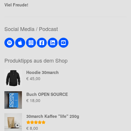
Viel Freude!
Social Media / Podcast
Produktipps aus dem Shop
Hoodie 30march
€
45,00
Buch OPEN SOURCE
€
18,00
30march Kaffee "life" 250g
Bewertet mit
€
8,00
von 5