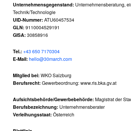
Unternehmensgegenstand:
Unternehmensberatung, ein
Technik/Technologie
UID-Nummer:
ATU60457534
GLN:
9110004529191
GISA:
30858916
Tel.:
+43 650 7170304
E-Mail:
hello@30march.com
Mitglied bei:
WKO Salzburg
Berufsrecht:
Gewerbeordnung: www.ris.bka.gv.at
Aufsichtsbehörde/Gewerbebehörde:
Magistrat der Sta
Berufsbezeichnung:
Unternehmensberater
Verleihungsstaat:
Österreich
Blattlinie