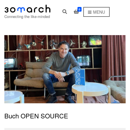
0
E
MENU
x
Connecting the like-minded
p
a
n
d
s
e
a
r
c
h
f
o
r
m
Buch OPEN SOURCE