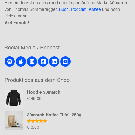
Hier entdeckst du alles rund um die persönliche Marke
30march
von Thomas Sommeregger.
Buch
,
Podcast
,
Kaffee
und noch
vieles mehr…
Viel Freude!
Social Media / Podcast
Produktipps aus dem Shop
Hoodie 30march
€
45,00
30march Kaffee "life" 250g
Bewertet mit
€
8,00
5.00
von 5