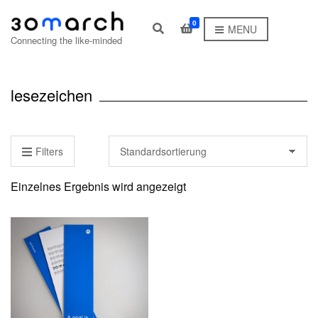
0
E
MENU
x
Connecting the like-minded
p
a
n
d
lesezeichen
s
e
a
r
c
Filters
h
f
o
Einzelnes Ergebnis wird angezeigt
r
m