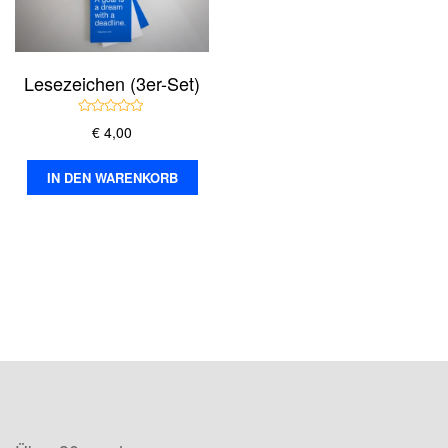
Lesezeichen (3er-Set)
B
€
4,00
e
w
e
r
IN DEN WARENKORB
t
e
t
m
i
t
0
v
o
n
5