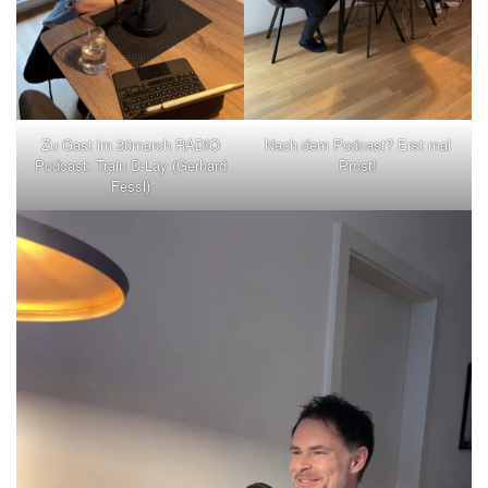
Zu Gast im 30march RADIO
Nach dem Podcast? Erst mal
Podcast: Train D-Lay (Gerhard
Prost!
Fessl)