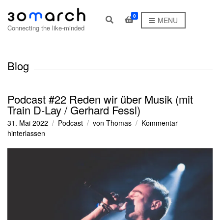
0
E
MENU
x
Connecting the like-minded
p
a
n
d
Blog
s
e
a
r
Podcast #22 Reden wir über Musik (mit
c
Train D-Lay / Gerhard Fessl)
h
f
31. Mai 2022
Podcast
von
Thomas
Kommentar
o
zu
hinterlassen
r
Podcast
m
#22
Reden
wir
über
Musik
(mit
Train