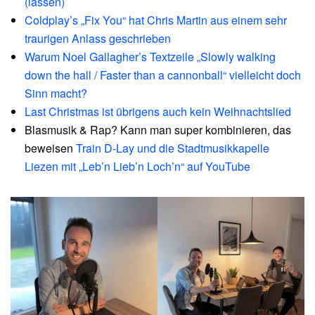
(lassen)
Coldplay’s „Fix You“ hat Chris Martin aus einem sehr
traurigen Anlass geschrieben
Warum Noel Gallagher’s Textzeile „Slowly walking
down the hall / Faster than a cannonball“ vielleicht doch
Sinn macht?
Last Christmas ist übrigens auch kein Weihnachtslied
Blasmusik & Rap? Kann man super kombinieren, das
beweisen
Train D-Lay und die Stadtmusikkapelle
Liezen mit „Leb’n Lieb’n Loch’n“ auf YouTube