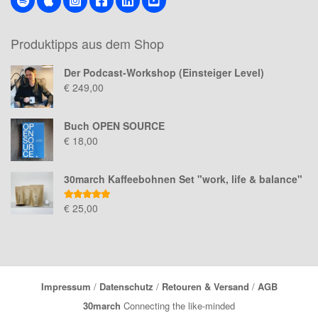
Produktipps aus dem Shop
Der Podcast-Workshop (Einsteiger Level)
€
249,00
Buch OPEN SOURCE
€
18,00
30march Kaffeebohnen Set "work, life & balance"
Bewertet mit
€
25,00
5.00
von 5
Impressum
/
Datenschutz
/
Retouren & Versand
/
AGB
30march
Connecting the like-minded