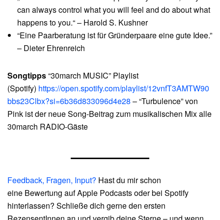
can always control what you will feel and do about what
happens to you.“ – Harold S. Kushner
“Eine Paarberatung ist für Gründerpaare eine gute Idee.”
– Dieter Ehrenreich
Songtipps
“30march MUSIC” Playlist
(Spotify)
https://open.spotify.com/playlist/12vnfT3AMTW90
bbs23Clbx?si=6b36d833096d4e28
– “Turbulence” von
Pink ist der neue Song-Beitrag zum musikalischen Mix alle
30march RADIO-Gäste
Feedback, Fragen, Input?
Hast du mir schon
eine Bewertung auf Apple Podcasts oder bei Spotify
hinterlassen? Schließe dich gerne den ersten
RezensentInnen an und vergib deine Sterne – und wenn