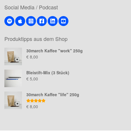
Social Media / Podcast
Produktipps aus dem Shop
30march Kaffee "work" 250g
€
8,00
Bleistift-Mix (3 Stück)
€
5,00
30march Kaffee "life" 250g
Bewertet mit
€
8,00
5.00
von 5