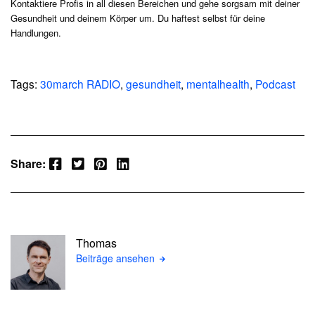
Kontaktiere Profis in all diesen Bereichen und gehe sorgsam mit deiner
Gesundheit und deinem Körper um. Du haftest selbst für deine
Handlungen.
Tags:
30march RADIO
,
gesundheit
,
mentalhealth
,
Podcast
Facebook
Twitter
Pinterest
LinkedIn
Share:
Thomas
Beiträge ansehen