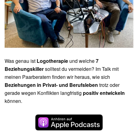
Angela
und
Dieter
Ehrenreich
im
Podcast-
Talk
Was genau ist
Logotherapie
und welche
7
Beziehungskiller
solltest du vermeiden? Im Talk mit
meinen Paarberatern finden wir heraus, wie sich
Beziehungen in Privat- und Berufsleben
trotz oder
gerade wegen Konflikten langfristig
positiv entwickeln
können.