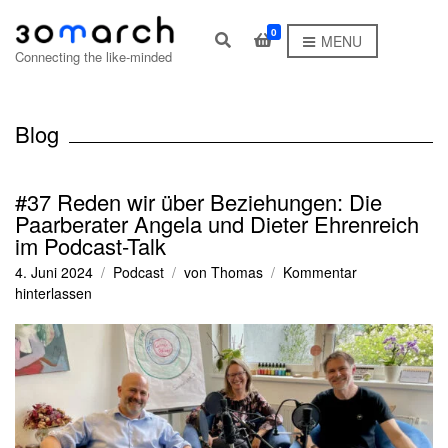
0
E
MENU
x
Connecting the like-minded
p
a
n
d
Blog
s
e
a
r
#37 Reden wir über Beziehungen: Die
c
Paarberater Angela und Dieter Ehrenreich
h
im Podcast-Talk
f
o
4. Juni 2024
Podcast
von
Thomas
Kommentar
r
zu
m
hinterlassen
#37
Reden
wir
über
Beziehungen:
Die
Paarberater