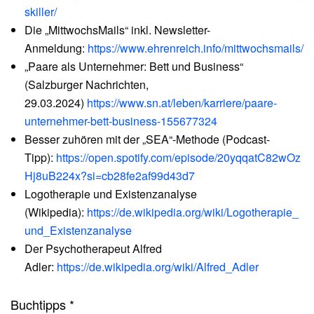
skiller/
Die „MittwochsMails“ inkl. Newsletter-
Anmeldung:
https://www.ehrenreich.info/mittwochsmails/
„Paare als Unternehmer: Bett und Business“
(Salzburger Nachrichten,
29.03.2024)
https://www.sn.at/leben/karriere/paare-
unternehmer-bett-business-155677324
Besser zuhören mit der „SEA“-Methode (Podcast-
Tipp):
https://open.spotify.com/episode/20yqqatC82wOz
Hj8uB224x?si=cb28fe2af99d43d7
Logotherapie und Existenzanalyse
(Wikipedia):
https://de.wikipedia.org/wiki/Logotherapie_
und_Existenzanalyse
Der Psychotherapeut Alfred
Adler:
https://de.wikipedia.org/wiki/Alfred_Adler
Buchtipps *