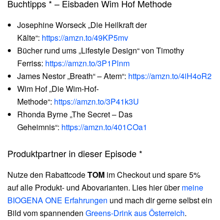
Buchtipps * – Eisbaden Wim Hof Methode
Josephine Worseck „Die Heilkraft der
Kälte“:
https://amzn.to/49KP5mv
Bücher rund ums „Lifestyle Design“ von Timothy
Ferriss:
https://amzn.to/3P1Plnm
James Nestor „Breath“ – Atem“:
https://amzn.to/4iH4oR2
Wim Hof „Die Wim-Hof-
Methode“:
https://amzn.to/3P41k3U
Rhonda Byrne „The Secret – Das
Geheimnis“:
https://amzn.to/401COa1
Produktpartner in dieser Episode *
Nutze den Rabattcode
TOM
im Checkout und spare 5%
auf alle Produkt- und Abovarianten. Lies hier über
meine
BIOGENA ONE Erfahrungen
und mach dir gerne selbst ein
Bild vom spannenden
Greens-Drink aus Österreich
.