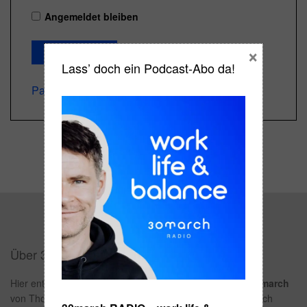
Angemeldet bleiben
×
ANMELDEN
Lass’ doch ein Podcast-Abo da!
Passwort vergessen?
Über 30march
Hier entdeckst du alles rund um die persönliche Marke
30march
von Thomas Sommeregger.
Buch
,
Podcast
,
Kaffee
und noch