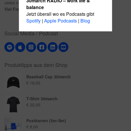
30march RADIO – work life &
vieles mehr…
balance
Viel Freude!
Jetzt überall wo es Podcasts gibt
Spotify
|
Apple Podcasts
|
Blog
Social Media / Podcast
Produktipps aus dem Shop
Baseball Cap 30march
€
18,00
T-Shirt 30march
€
22,00
Postkarten (5er-Set)
€
8,00