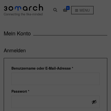
0
E
MENU
x
Connecting the like-minded
p
a
n
d
Mein Konto
s
e
a
r
Anmelden
c
h
f
o
Erforderlich
Benutzername oder E-Mail-Adresse
*
r
m
Erforderlich
Passwort
*