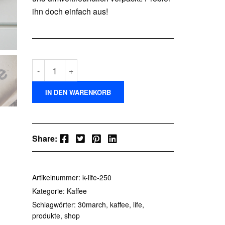
ihn doch einfach aus!
30march
-
+
Kaffee
"life"
IN DEN WARENKORB
250g
Menge
Facebook
Twitter
Pinterest
LinkedIn
Share:
Artikelnummer:
k-life-250
Kategorie:
Kaffee
Schlagwörter:
30march
,
kaffee
,
life
,
produkte
,
shop