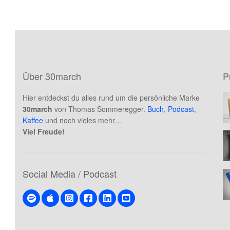
auf.
5
5
Die
Optio
könne
auf
der
Über 30march
P
Produk
gewäh
Hier entdeckst du alles rund um die persönliche Marke
werde
30march
von Thomas Sommeregger.
Buch
,
Podcast
,
Kaffee
und noch vieles mehr…
Viel Freude!
Social Media / Podcast