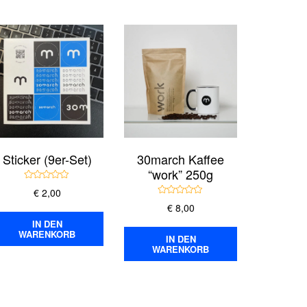
Sticker (9er-Set)
30march Kaffee
“work” 250g
B
€
2,00
e
B
w
€
8,00
e
e
s
w
r
IN DEN
e
t
WARENKORB
kt
r
e
IN DEN
t
t
WARENKORB
e
m
t
i
m
t
re
i
0
t
v
nten
0
o
v
n