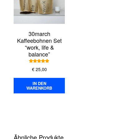
30march
Kaffeebohnen Set
“work, life &
balance”
Bewertet mit
€
25,00
5.00
von 5
IN DEN
WARENKORB
Ähnliche Produkte