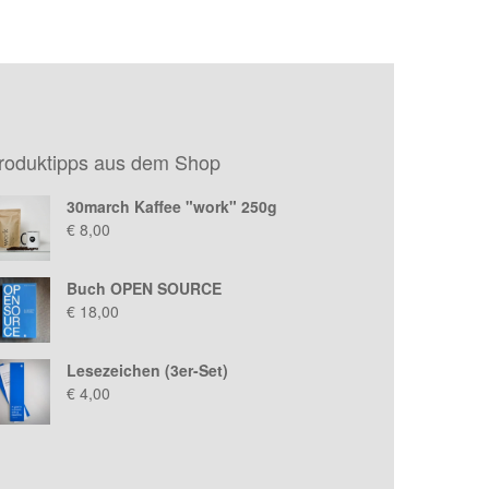
o
5
n
5
nen
n
roduktipps aus dem Shop
tseite
lt
30march Kaffee "work" 250g
n
€
8,00
Buch OPEN SOURCE
€
18,00
Lesezeichen (3er-Set)
€
4,00