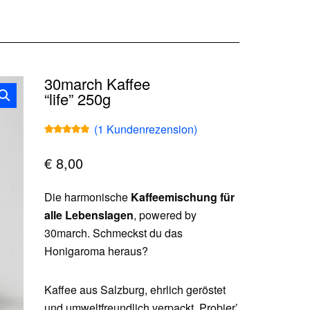
30march Kaffee
“life” 250g
(
1
Kundenrezension)
Bewertet mit
1
5.00
von 5,
basierend
€
8,00
auf
Kundenbew
ertung
Die harmonische
Kaffeemischung für
alle Lebenslagen
, powered by
30march. Schmeckst du das
Honigaroma heraus?
Kaffee aus Salzburg, ehrlich geröstet
und umweltfreundlich verpackt. Probier’