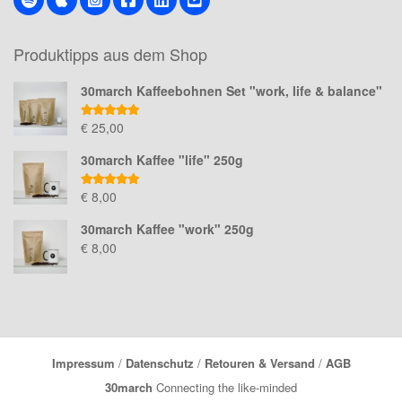
Produktipps aus dem Shop
30march Kaffeebohnen Set "work, life & balance"
Bewertet mit
€
25,00
5.00
von 5
30march Kaffee "life" 250g
Bewertet mit
€
8,00
5.00
von 5
30march Kaffee "work" 250g
€
8,00
Impressum
/
Datenschutz
/
Retouren & Versand
/
AGB
30march
Connecting the like-minded