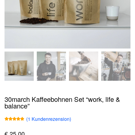
30march Kaffeebohnen Set “work, life &
balance”
(
1
Kundenrezension)
Bewertet mit
1
5.00
von 5,
basierend
€
25,00
auf