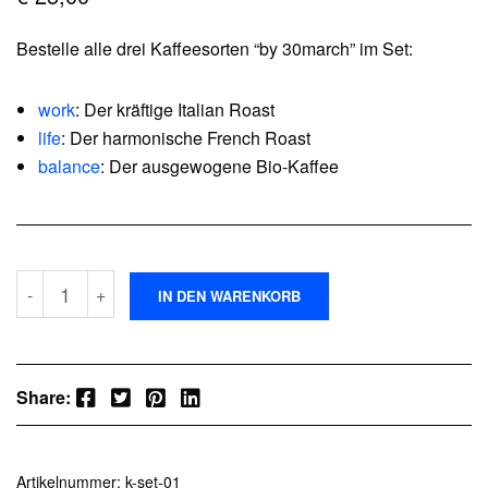
Kundenbew
ertung
Bestelle alle drei Kaffeesorten “by 30march” im Set:
work
: Der kräftige Italian Roast
life
: Der harmonische French Roast
balance
: Der ausgewogene Bio-Kaffee
30march
-
+
IN DEN WARENKORB
Kaffeebohnen
Set
"work,
life
&
Facebook
Twitter
Pinterest
LinkedIn
Share:
balance"
Menge
Artikelnummer:
k-set-01