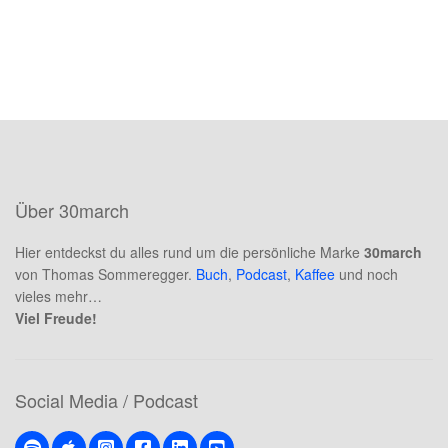
t
m
i
t
0
v
o
n
5
Über 30march
Hier entdeckst du alles rund um die persönliche Marke
30march
von Thomas Sommeregger.
Buch
,
Podcast
,
Kaffee
und noch
vieles mehr…
Viel Freude!
Social Media / Podcast