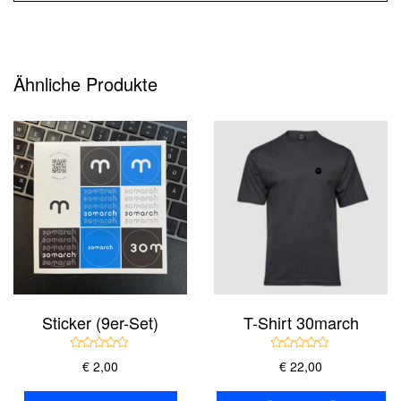
Ähnliche Produkte
Sticker (9er-Set)
T-Shirt 30march
B
B
€
2,00
€
22,00
e
e
w
w
e
e
Di
r
r