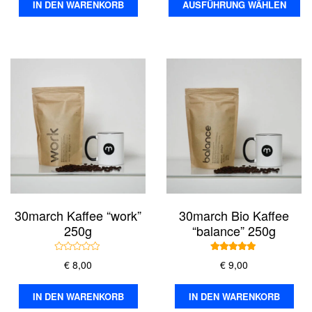
IN DEN WARENKORB
AUSFÜHRUNG WÄHLEN
t
t
Pr
e
e
t
t
m
m
we
i
i
t
t
me
0
0
v
v
Va
o
o
n
n
au
5
5
Di
Op
kö
au
de
Pr
30march Kaffee “work”
30march Bio Kaffee
ge
250g
“balance” 250g
we
B
Bewertet mit
€
8,00
€
9,00
e
5.00
von 5
w
e
r
IN DEN WARENKORB
IN DEN WARENKORB
t
e