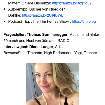
Matter“, Dr. Joe Dispenza:
https://amzn.to/3kqYo32
Autorentipp: Bücher von Ruediger
Dahlke:
https://amzn.to/2U9IUWL
Podcast-Tipp „The Tim Ferriss Show“:
https://tim.blog
Fragesteller: Thomas Sommeregger
, Mastermind hinter
30march und Host von 30march RADIO
Interviewgast: Diana Lueger
, Artist,
BewusstSeinsTrainerin, High Performerin, Yogi, Teacher