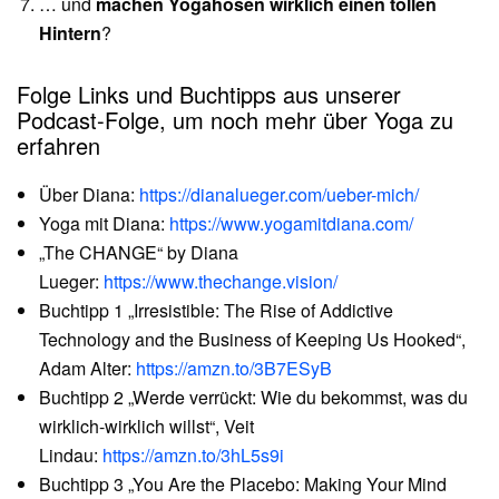
… und
machen Yogahosen wirklich einen tollen
Hintern
?
Folge Links und Buchtipps aus unserer
Podcast-Folge, um noch mehr über Yoga zu
erfahren
Über Diana:
https://dianalueger.com/ueber-mich/
Yoga mit Diana:
https://www.yogamitdiana.com/
„The CHANGE“ by Diana
Lueger:
https://www.thechange.vision/
Buchtipp 1 „Irresistible: The Rise of Addictive
Technology and the Business of Keeping Us Hooked“,
Adam Alter:
https://amzn.to/3B7ESyB
Buchtipp 2 „Werde verrückt: Wie du bekommst, was du
wirklich-wirklich willst“, Veit
Lindau:
https://amzn.to/3hL5s9i
Buchtipp 3 „You Are the Placebo: Making Your Mind