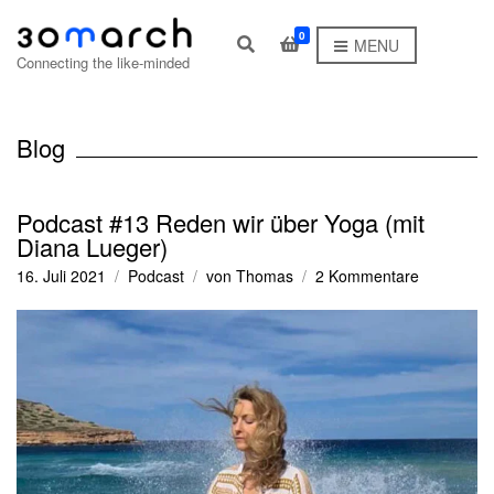
0
E
MENU
x
Connecting the like-minded
p
a
n
d
Blog
s
e
a
r
Podcast #13 Reden wir über Yoga (mit
c
Diana Lueger)
h
f
zu
16. Juli 2021
Podcast
von
Thomas
2 Kommentare
o
Podcast
r
#13
m
Reden
wir
über
Yoga
(mit
Diana
Lueger)