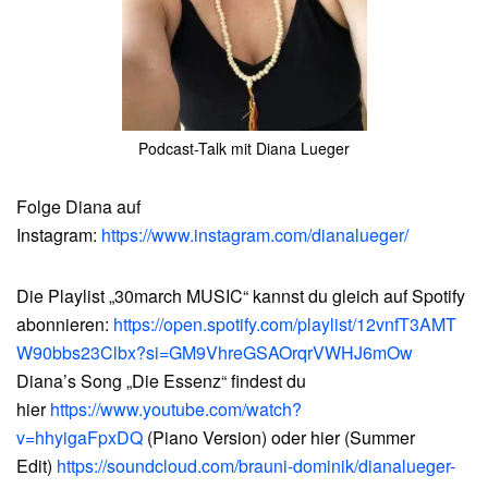
Podcast-Talk mit Diana Lueger
Folge Diana auf
Instagram:
https://www.instagram.com/dianalueger/
Die Playlist „30march MUSIC“ kannst du gleich auf Spotify
abonnieren:
https://open.spotify.com/playlist/12vnfT3AMT
W90bbs23Clbx?si=GM9VhreGSAOrqrVWHJ6mOw
Diana’s Song „Die Essenz“ findest du
hier
https://www.youtube.com/watch?
v=hhyigaFpxDQ
(Piano Version) oder hier (Summer
Edit)
https://soundcloud.com/brauni-dominik/dianalueger-