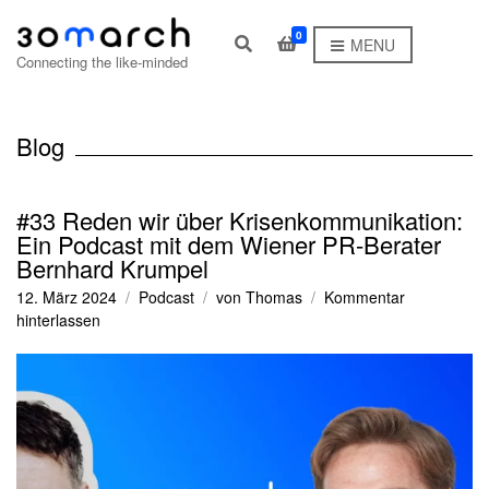
0
E
MENU
x
Connecting the like-minded
p
a
n
d
Blog
s
e
a
r
#33 Reden wir über Krisenkommunikation:
c
Ein Podcast mit dem Wiener PR-Berater
h
Bernhard Krumpel
f
o
12. März 2024
Podcast
von
Thomas
Kommentar
r
zu
m
hinterlassen
#33
Reden
wir
über
Krisenkommunikation:
Ein
Podcast