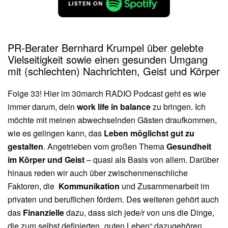
PR-Berater Bernhard Krumpel über gelebte
Vielseitigkeit sowie einen gesunden Umgang
mit (schlechten) Nachrichten, Geist und Körper
Folge 33! Hier im 30march RADIO Podcast geht es wie
immer darum, dein
work life in balance
zu bringen. Ich
möchte mit meinen abwechselnden Gästen draufkommen,
wie es gelingen kann, das
Leben möglichst gut zu
gestalten
. Angetrieben vom großen Thema
Gesundheit
im Körper und Geist
– quasi als Basis von allem. Darüber
hinaus reden wir auch über zwischenmenschliche
Faktoren, die
Kommunikation
und Zusammenarbeit im
privaten und beruflichen fördern. Des weiteren gehört auch
das
Finanzielle
dazu, dass sich jede/r von uns die Dinge,
die zum selbst definierten „guten Leben“ dazugehören,