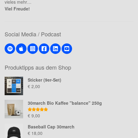
vieles mehr…
Viel Freude!
Social Media / Podcast
Produktipps aus dem Shop
Sticker (9er-Set)
€
2,00
30march Bio Kaffee "balance" 250g
Bewertet mit
€
9,00
5.00
von 5
Baseball Cap 30march
€
18,00